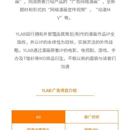
画”，向消费者介绍产品的“广告网络漫画”，全新
题材和形式的“网络漫画宣传视频”，“动漫M
V”等。
YLAB自行拥有并管理由其策划/制作的漫画作品IP全
版权，并以IP的永续性为目标，实施灵活的外传战
略。YLAB通过漫画原著IP的电影、电视剧、游戏、手
办及T恤衫等MD商品衍生，不断以新的面貌与读者们
沟通
YLAB 广告项目介绍
All
推广视频
网漫品牌事业
插画 PPL