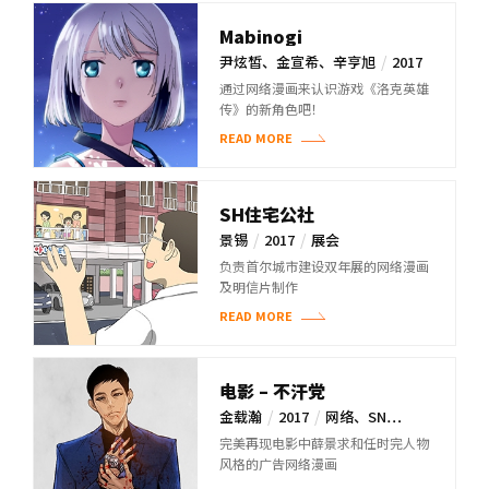
Mabinogi
/
尹炫皙、金宣希、辛亨旭
2017
/
官网
通过网络漫画来认识游戏《洛克英雄
传》的新角色吧！
READ MORE
SH住宅公社
/
/
景锡
2017
展会
负责首尔城市建设双年展的网络漫画
及明信片制作
READ MORE
电影 – 不汗党
/
/
金载瀚
2017
网络、SN…
完美再现电影中薛景求和任时完人物
风格的广告网络漫画