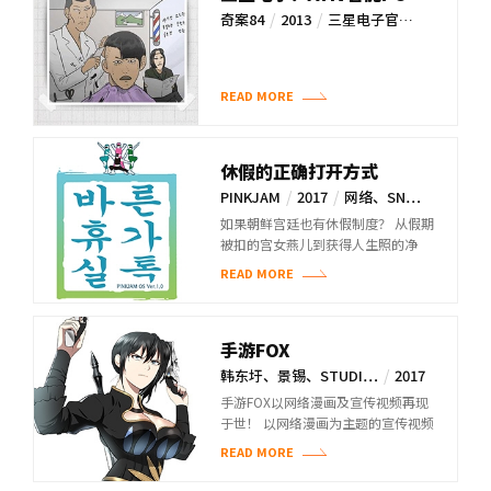
“一定诗”征集活动
/
/
奇案84
2013
三星电子官…
READ MORE
休假的正确打开方式
/
/
PINKJAM
2017
网络、SN…
如果朝鲜宫廷也有休假制度？ 从假期
被扣的宫女燕儿到获得人生照的净
玉， 广受共鸣的广告网络漫画！
READ MORE
手游FOX
/
韩东圩、景锡、STUDI…
2017
/
官网、SN…
手游FOX以网络漫画及宣传视频再现
于世！ 以网络漫画为主题的宣传视频
吸引手游用户
READ MORE