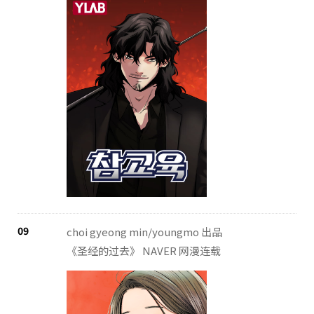
09
choi gyeong min/youngmo 出品
《圣经的过去》 NAVER 网漫连载