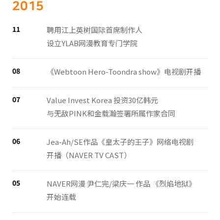
2015
11
聘用江上英树国际首席制作人
设立YLAB网漫教育专门学院
08
《Webtoon Hero-Toondra show》电视剧开播
07
Value Invest Korea 投资30亿韩元
与无敌PINK和金载瀚签署所属作家合同
06
Jea-Ah/SE作品《皇太子的王子》网络电视剧
开播（NAVER TV CAST）
05
NAVER网漫 尹仁完/梁庆一 作品 《烈焰地狱》
开始连载