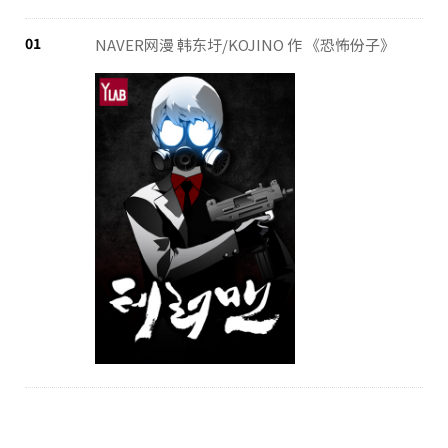
01
NAVER网漫 韩东圩/KOJINO 作 《恐怖份子》