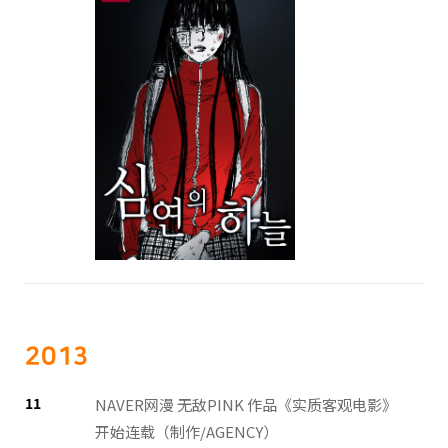
2013
11
NAVER网漫 无敌PINK 作品《实质客观电影》
开始连载（制作/AGENCY）