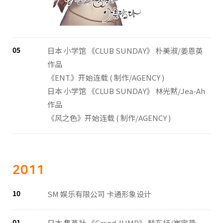
05
日本 小学馆 《CLUB SUNDAY》 朴美淑/姜恩英
作品
《ENT.》开始连载 ( 制作/AGENCY )
日本 小学馆 《CLUB SUNDAY》 林光黙/Jea-Ah
作品
《风之色》开始连载 ( 制作/AGENCY )
2011
10
SM 娱乐有限公司 卡通形象设计
01
日本 集英社 《Grand JUMP》 韩东圩/崔宝荷