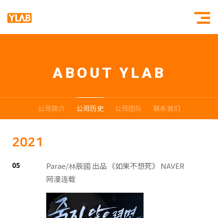
ABOUT YLAB
公司简介
SUPERSTR
公司历史
BLUESTRI
公司简介
公司历史
公司团队
公司团队
联系我们
联系我们
2021
05
Parae/林辰國 出品 《如果不想死》 NAVER
网漫连载