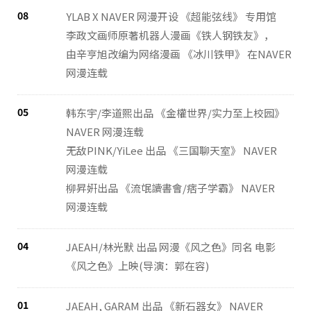
08
YLAB X NAVER 网漫开设 《超能弦线》 专用馆
李政文画师原著机器人漫画《铁人钢铁友》，
由辛亨旭改编为网络漫画 《冰川铁甲》 在NAVER
网漫连载
05
韩东宇/李道熙出品 《金權世界/实力至上校园》
NAVER 网漫连载
无敌PINK/YiLee 出品 《三国聊天室》 NAVER
网漫连载
柳昇姸出品 《流氓讀書會/痞子学霸》 NAVER
网漫连载
04
JAEAH/林光默 出品 网漫《风之色》同名 电影
《风之色》上映(导演：郭在容)
01
JAEAH, GARAM 出品 《新石器女》 NAVER