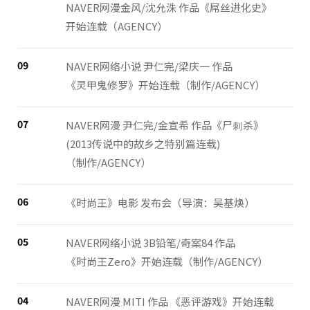
NAVER网漫金风/沈允洙 作品《屌丝进化史》
开始连载（AGENCY）
09
NAVER网络小说 尹仁完/梁庆一 作品
《灵甲鬼修罗》开始连载（制作/AGENCY）
07
NAVER网漫 尹仁完/金宣希 作品《尸刺杀》
(2013传说中的故乡之特别篇连载)
（制作/AGENCY）
06
《时尚王》电影 发布会（导演：吴基焕）
05
NAVER网络小说 3B铅笔/奇案84 作品
《时尚王Zero》开始连载（制作/AGENCY）
04
NAVER网漫 MITI 作品 《恶评游戏》开始连载