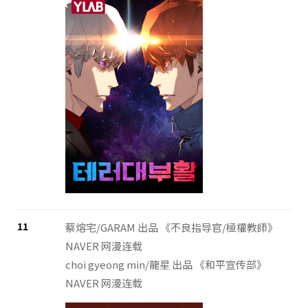
11
蔡熔宅/GARAM 出品 《不良指导官/極權教師》
NAVER 网漫连载
choi gyeong min/龍星 出品 《和平宣传部》
NAVER 网漫连载