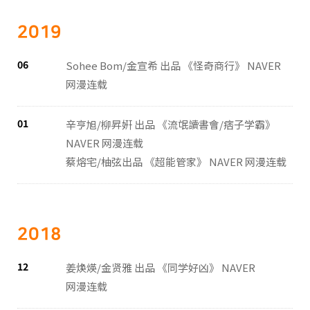
2019
06
Sohee Bom/金宣希 出品 《怪奇商行》 NAVER
网漫连载
01
辛亨旭/柳昇姸 出品 《流氓讀書會/痞子学霸》
NAVER 网漫连载
蔡熔宅/柚弦出品 《超能管家》 NAVER 网漫连载
2018
12
姜焕煐/金贤雅 出品 《同学好凶》 NAVER
网漫连载