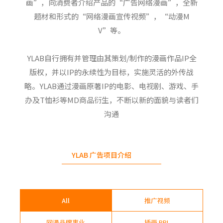
画”，向消费者介绍产品的“广告网络漫画”，全新
题材和形式的“网络漫画宣传视频”，“动漫M
V”等。
YLAB自行拥有并管理由其策划/制作的漫画作品IP全
版权，并以IP的永续性为目标，实施灵活的外传战
略。YLAB通过漫画原著IP的电影、电视剧、游戏、手
办及T恤衫等MD商品衍生，不断以新的面貌与读者们
沟通
YLAB 广告项目介绍
All
推广视频
网漫品牌事业
插画 PPL