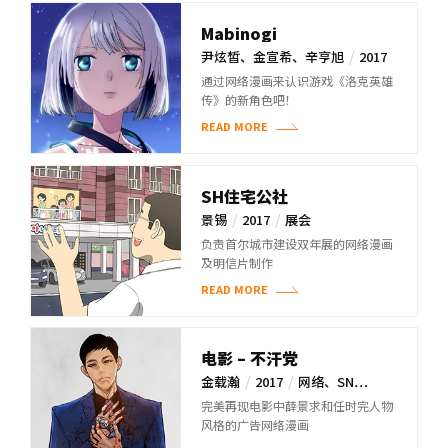
Mabinogi
/
尹炫皙、金宣希、辛亨旭
2017
/
官网
通过网络漫画来认识游戏《洛克英雄
传》的新角色吧！
READ MORE
SH住宅公社
/
/
景锡
2017
展会
负责首尔城市建设双年展的网络漫画
及明信片制作
READ MORE
电影 – 不汗党
/
/
金载瀚
2017
网络、SN…
完美再现电影中薛景求和任时完人物
风格的广告网络漫画