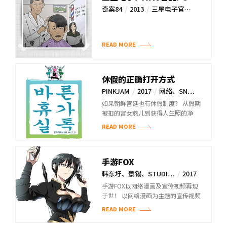
“一定诗”征集活动
/
/
奇案84
2013
三星电子官…
READ MORE
休假的正确打开方式
/
/
PINKJAM
2017
网络、SN…
如果朝鲜宫廷也有休假制度？ 从假期
被扣的宫女燕儿到获得人生照的净
玉， 广受共鸣的广告网络漫画！
READ MORE
手游FOX
/
韩东圩、景锡、STUDI…
2017
/
官网、SN…
手游FOX以网络漫画及宣传视频再现
于世！ 以网络漫画为主题的宣传视频
吸引手游用户
READ MORE