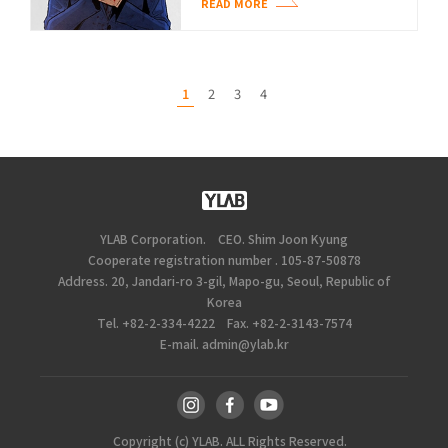
READ MORE
1
2
3
4
YLAB Corporation.
CEO. Shim Joon Kyung
Cooperate registration number . 105-87-50878
Address. 20, Jandari-ro 3-gil, Mapo-gu, Seoul, Republic of
Korea
Tel. +82-2-334-4222
Fax. +82-2-3143-7574
E-mail. admin@ylab.kr
Copyright (c) YLAB. ALL Rights Reserved.